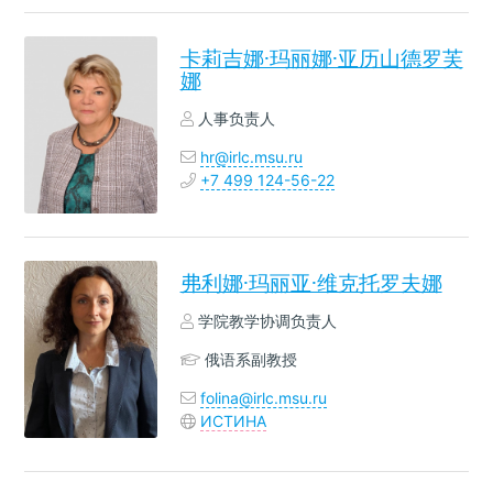
卡莉吉娜·玛丽娜·亚历山德罗芙
娜
人事负责人
hr@irlc.msu.ru
+7 499 124-56-22
弗利娜·玛丽亚·维克托罗夫娜
学院教学协调负责人
俄语系副教授
folina@irlc.msu.ru
ИСТИНА