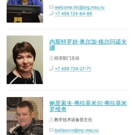
welcome.irlc@org.msu.ru
+7 499 124-84-88
内斯特罗娃·奥尔加·格尔玛诺夫
娜
经济部门主任
+7 499 724-27-71
鲍里索夫·弗拉基米尔·弗拉基米
罗维奇
教学技术设备部主任
borisovvv@my.msu.ru