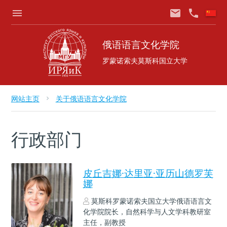
menu
email
phone
俄语语言文化学院
罗蒙诺索夫莫斯科国立大学
网站主页
关于俄语语言文化学院
chevron_right
行政部门
皮丘吉娜·达里亚·亚历山德罗芙
娜
莫斯科罗蒙诺索夫国立大学俄语语言文
化学院院长，自然科学与人文学科教研室
主任，副教授