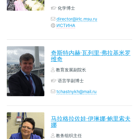
化学博士
director@irlc.msu.ru
ИСТИНА
奇斯特内赫·瓦列里·弗拉基米罗
维奇
教育发展副院长
语言学副博士
tchastnykh@mail.ru
马拉格拉佐娃·伊琳娜·鲍里索夫
娜
教务组织主任